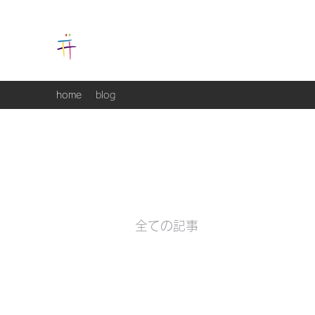
atelier marutorii
home
blog
全ての記事